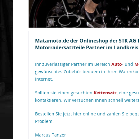
Matamoto.de der Onlineshop der STK AG f
Motorradersatzteile Partner im Landkrei
Ihr zuverlässiger Partner im Bereich
Auto
- und
M
gewünschtes Zubehör bequem in ihren Warenkorb 
Internet.
Sollten sie einen gesuchten
Kettensatz
, eine ges
kontaktieren. Wir versuchen ihnen schnell weiter
Bestellen Sie jetzt hier online und zahlen Sie b
Problem.
Marcus Tanzer