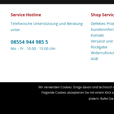
Service Hotline
Shop Servi
Telefonische Unterstützung und Beratung
Defektes Pro
Kundeninfor
unter:
Kontakt
08554 944 985 5
Versand und
Rückgabe
Mo. - Fr.: 10:00 - 15:00 Uhr
Widerrufsrec
AGB
Wir verwenden Cookies. Einige davon sind technisch 
Folgende Cookies akzeptieren Sie mit einem Klick a
* Alle Preise inkl. ges
ändern. Rufen Sie