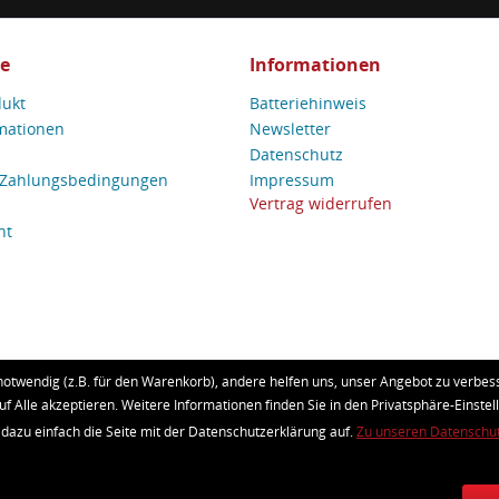
ce
Informationen
dukt
Batteriehinweis
mationen
Newsletter
Datenschutz
 Zahlungsbedingungen
Impressum
Vertrag widerrufen
ht
notwendig (z.B. für den Warenkorb), andere helfen uns, unser Angebot zu verbess
uf Alle akzeptieren. Weitere Informationen finden Sie in den Privatsphäre-Einstel
etzl. Mehrwertsteuer zzgl.
Versandkosten
und ggf. Nachnahmegebühren, wenn nic
 dazu einfach die Seite mit der Datenschutzerklärung auf.
Zu unseren Datenschu
Realisiert mit Shopware