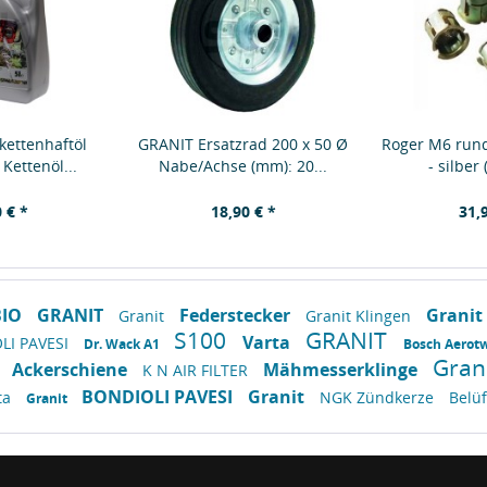
kettenhaftöl
GRANIT Ersatzrad 200 x 50 Ø
Roger M6 rund
Kettenöl...
Nabe/Achse (mm): 20...
- silber
 € *
18,90 € *
31,
BIO
GRANIT
Federstecker
Granit 
Granit
Granit Klingen
S100
GRANIT
Varta
LI PAVESI
Dr. Wack A1
Bosch Aerot
Gran
Ackerschiene
Mähmesserklinge
t
K N AIR FILTER
BONDIOLI PAVESI
Granit
ta
NGK Zündkerze
Belüf
Granit