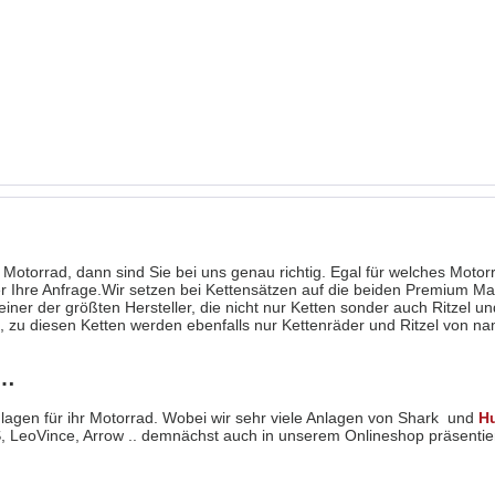
 Motorrad, dann sind Sie bei uns genau richtig. Egal für welches Motorr
er Ihre Anfrage.Wir setzen bei Kettensätzen auf die beiden Premium Ma
ner der größten Hersteller, die nicht nur Ketten sonder auch Ritzel un
 zu diesen Ketten werden ebenfalls nur Kettenräder und Ritzel von namh
 …
nlagen für ihr Motorrad. Wobei wir sehr viele Anlagen von Shark und
Hu
, LeoVince, Arrow .. demnächst auch in unserem Onlineshop präsenti