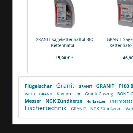
GRANIT Sägekettenhaftöl BIO
GRANIT Säge
Kettenhaföl...
Kettenhaföl 
15,90 € *
46,90
Granit
Flügelschar
GRANIT
F100 
GRANIT
Varta
Kompressor
Granit Gaszug
BONDIO
GRANIT
Messer
NGK Zündkerze
Thermosta
Hufkratzer
Fischertechnik
GRANIT
NGK Zündkerze
Var