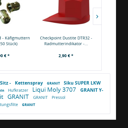
 - Käfigmuttern
Checkpoint Dustite DTR32 -
Checkpoint 
 (50 Stück)
Radmutterindikator -...
Radmutter
90 € *
2,90 € *
2,
Sitz -
Kettenspray
Siku SUPER LKW
GRANIT
Liqui Moly 3707
GRANIT Y-
Hufkratzer
win
it
GRANIT
GRANIT
Pressol
tungsfilte
GRANIT