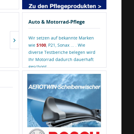
Auto & Motorrad-Pflege
Wir setzen auf bekannte Marken
wie
S100
, P21, Sonax ... . Wie
diverse Testberiche belegen wird
Ihr Motorrad dadurch dauerhaft
geschont.