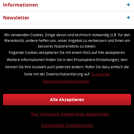
Informationen
Newsletter
* Alle Preise inkl. gesetzl. Mehrwertsteuer zzgl.
Versandkosten
und ggf.
Wir verwenden Cookies. Einige davon sind technisch notwendig (z.B. für den
Warenkorb), andere helfen uns, unser Angebot zu verbessern und Ihnen ein
Nachnahmegebühren, wenn nicht anders beschrieben
besseres Nutzererlebnis zu bieten.
Folgende Cookies akzeptieren Sie mit einem Klick auf Alle akzeptieren.
Batteriehinweis
Kundeninformationen
Kontakt
Weitere Informationen finden Sie in den Privatsphäre-Einstellungen, dort
Versand und Zahlungsbedingungen
Widerrufsrecht
können Sie Ihre Auswahl auch jederzeit ändern. Rufen Sie dazu einfach die
Datenschutz
AGB
Impressum
Seite mit der Datenschutzerklärung auf.
Zu unseren
Realisiert mit Shopware
Datenschutzbestimmungen.
Alle Akzeptieren
Nur technisch notwendige akzeptieren
Individuelle Einstellungen