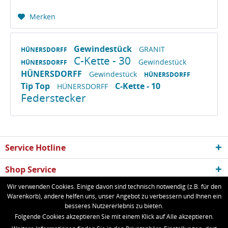
Merken
Gewindestück
GRANIT
HÜNERSDORFF
C-Kette - 30
Gewindestück
HÜNERSDORFF
HÜNERSDORFF
Gewindestück
HÜNERSDORFF
Tip Top
C-Kette - 10
HÜNERSDORFF
Federstecker
Service Hotline
Shop Service
Wir verwenden Cookies. Einige davon sind technisch notwendig (z.B. für den
Informationen
Warenkorb), andere helfen uns, unser Angebot zu verbessern und Ihnen ein
besseres Nutzererlebnis zu bieten.
Newsletter
Folgende Cookies akzeptieren Sie mit einem Klick auf Alle akzeptieren.