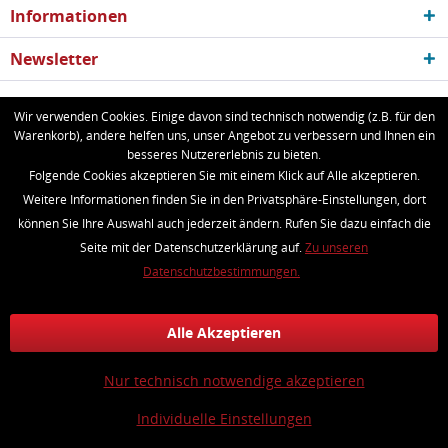
Informationen
Newsletter
* Alle Preise inkl. gesetzl. Mehrwertsteuer zzgl.
Versandkosten
und ggf.
Wir verwenden Cookies. Einige davon sind technisch notwendig (z.B. für den
Warenkorb), andere helfen uns, unser Angebot zu verbessern und Ihnen ein
Nachnahmegebühren, wenn nicht anders beschrieben
besseres Nutzererlebnis zu bieten.
Folgende Cookies akzeptieren Sie mit einem Klick auf Alle akzeptieren.
Batteriehinweis
Kundeninformationen
Kontakt
Weitere Informationen finden Sie in den Privatsphäre-Einstellungen, dort
Versand und Zahlungsbedingungen
Widerrufsrecht
können Sie Ihre Auswahl auch jederzeit ändern. Rufen Sie dazu einfach die
Datenschutz
AGB
Impressum
Seite mit der Datenschutzerklärung auf.
Zu unseren
Realisiert mit Shopware
Datenschutzbestimmungen.
Alle Akzeptieren
Nur technisch notwendige akzeptieren
Individuelle Einstellungen