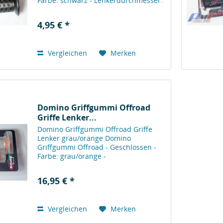
Farbe: schwarz - Lenkerdurchmesser:
22 mm - Länge: 118 mm -
Innendurchmesser: links 22 mm,
4,95 € *
rechts 24 mm Geschlossen Farbe:
schwarz...
Vergleichen
Merken
Domino Griffgummi Offroad
Griffe Lenker...
Domino Griffgummi Offroad Griffe
Lenker grau/orange Domino
Griffgummi Offroad - Geschlossen -
Farbe: grau/orange -
Lenkerdurchmesser: 22 mm - Länge:
118 mm - Innendurchmesser: links 22
16,95 € *
mm, rechts 24 mm Der Griffgummi
verfügt über eine...
Vergleichen
Merken