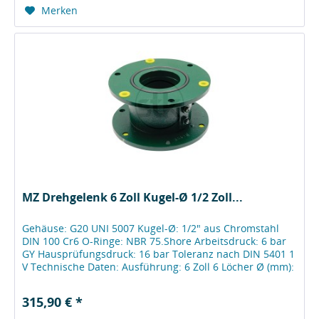
Merken
MZ Drehgelenk 6 Zoll Kugel-Ø 1/2 Zoll...
Gehäuse: G20 UNI 5007 Kugel-Ø: 1/2" aus Chromstahl
DIN 100 Cr6 O-Ringe: NBR 75.Shore Arbeitsdruck: 6 bar
GY Hausprüfungsdruck: 16 bar Toleranz nach DIN 5401 1
V Technische Daten: Ausführung: 6 Zoll 6 Löcher Ø (mm):
150 L (mm): 127 D...
315,90 € *