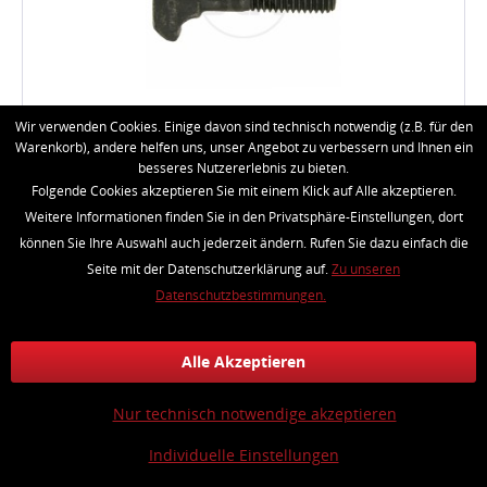
Wir verwenden Cookies. Einige davon sind technisch notwendig (z.B. für den
GRANIT Kettenschraube Welger, spezial 10 x
Warenkorb), andere helfen uns, unser Angebot zu verbessern und Ihnen ein
35...
besseres Nutzererlebnis zu bieten.
Kettenteilung (mm): 10 x 35 Gewinde: M10 Länge (mm):
Folgende Cookies akzeptieren Sie mit einem Klick auf Alle akzeptieren.
35 Technische Daten: Kettenteilung (mm): 10 x 35
Weitere Informationen finden Sie in den Privatsphäre-Einstellungen, dort
Gewinde: M10 Länge (mm): 35 Güte: 8.8 passend für:
Welger, spezial Gewicht: 38 g Zustand Neuware...
können Sie Ihre Auswahl auch jederzeit ändern. Rufen Sie dazu einfach die
Seite mit der Datenschutzerklärung auf.
Zu unseren
6,90 € *
Datenschutzbestimmungen.
Merken
Alle Akzeptieren
Nur technisch notwendige akzeptieren
Individuelle Einstellungen